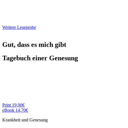
waren. Mein Denken und Wollen waren ausgesetzt und aus der
Tiefe meines authentischen Gefühls kamen diese merkwürdigen
Bewegungen. Sie taten gut, sie ließen mich Muskeln und Gelenke
spüren, sie passten irgendwie zur Musik, aber irgendwie auch nicht.
Weitere Leseprobe
Gut, dass es mich gibt
Tagebuch einer Genesung
von Ronald Engert
Tattva Viveka Edition 2013,
Privatdruck, Taschenbuch, 195 Seiten
ISBN 978-3-9804144-8-7
oder als eBook (PDF)
Print 19,90€
eBook 14,70€
Krankheit und Genesung